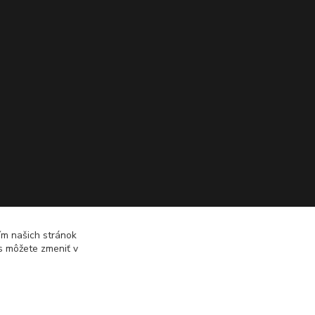
ím našich stránok
es môžete zmeniť v