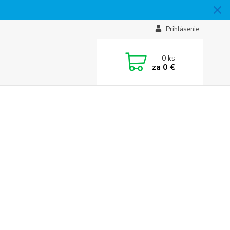
Prihlásenie
0
ks
za
0 €