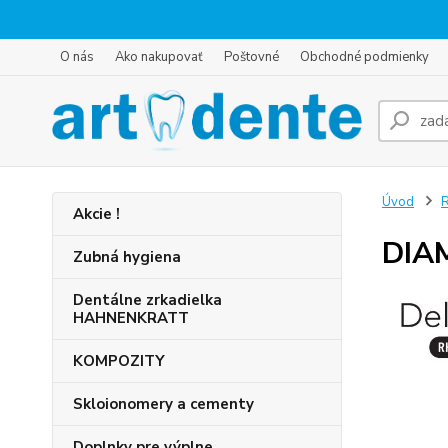
O nás
Ako nakupovať
Poštovné
Obchodné podmienky
Úvod
R
Akcie !
DIAM
Zubná hygiena
Dentálne zrkadielka
HAHNENKRATT
KOMPOZITY
Skloionomery a cementy
Doplnky pre výplne