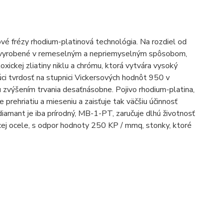
vé frézy rhodium-platinová technológia. Na rozdiel od
vyrobené v remeselným a nepriemyselným spôsobom,
oxickej zliatiny niklu a chrómu, ktorá vytvára vysoký
ci tvrdosť na stupnici Vickersových hodnôt 950 v
u zvýšením trvania desaťnásobne. Pojivo rhodium-platina,
 prehriatiu a mieseniu a zaisťuje tak väčšiu účinnosť
 diamant je iba prírodný, MB-1-PT, zaručuje dlhú životnosť
cej ocele, s odpor hodnoty 250 KP / mmq, stonky, ktoré