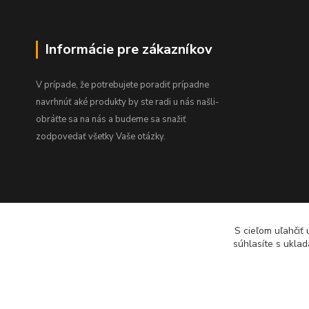
Informácie pre zákazníkov
V prípade, že potrebujete poradiť prípadne
navrhnúť aké produkty by ste radi u nás našli-
obráťte sa na nás a budeme sa snažiť
zodpovedať všetky Vaše otázky.
S cieľom uľahčiť
súhlasíte s uklad