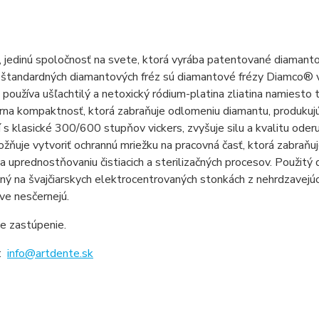
, jedinú spoločnosť na svete, ktorá vyrába patentované diamanto
 štandardných diamantových fréz sú diamantové frézy
Diamco
® 
 používa ušľachtilý a netoxický ródium-platina zliatina namiesto t
na kompaktnosť, ktorá zabraňuje odlomeniu diamantu, produkujú
 s klasické 300/600 stupňov vickers, zvyšuje silu a kvalitu oder
žňuje vytvoriť ochrannú mriežku na pracovná časť, ktorá zabraňuje
 a uprednostňovaniu čistiacich a sterilizačných procesov. Použitý
ený na švajčiarskych elektrocentrovaných stonkách z nehrdzavejú
ve nesčernejú.
e zastúpenie.
 :
info@artdente.sk