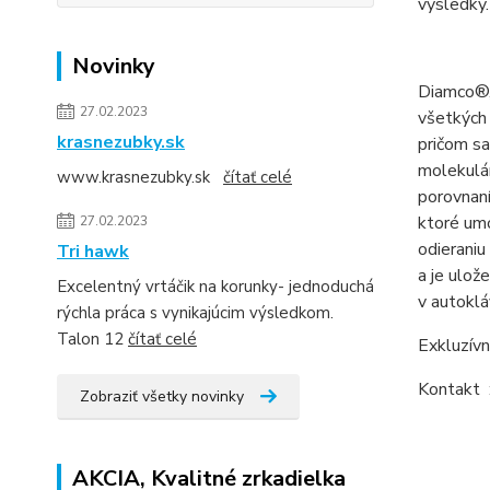
výsledky.
Novinky
Diamco
®
27.02.2023
všetkých
krasnezubky.sk
pričom sa
molekulár
www.krasnezubky.sk
čítať celé
porovnaní
ktoré umo
27.02.2023
odieraniu
Tri hawk
a je ulož
Excelentný vrtáčik na korunky- jednoduchá
v autoklá
rýchla práca s vynikajúcim výsledkom.
Talon 12
čítať celé
Exkluzívn
Kontakt
Zobraziť všetky novinky
AKCIA, Kvalitné zrkadielka