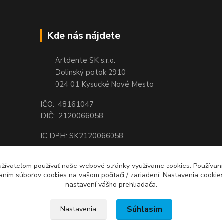
Kde nás nájdete
Artdente SK s.r.o.
Dolinský potok 2910
024 01 Kysucké Nové Mesto
IČO: 48161047
DIČ: 2120066058
IC DPH: SK2120066058
Tel.:
0944 159 650
 užívateľom používať naše webové stránky využívame cookies. Používan
email:
shop@artdente.sk
aním súborov cookies na vašom počítači / zariadení. Nastavenia cooki
nastavení vášho prehliadača.
Súhlasím
Nastavenia