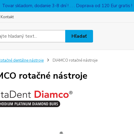
Tovar skladom, dodanie 3-8 dní ! . . . Doprava od 120 Eur gratis !
Kontakt
Hľadať
otačné dentálne nástroje
DIAMCO rotačné nástroje
CO rotačné nástroje