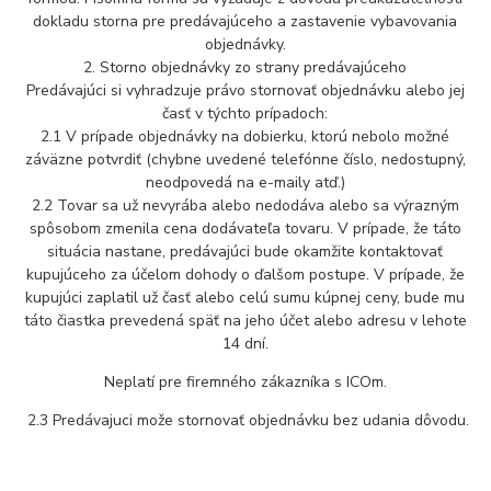
dokladu storna pre predávajúceho a zastavenie vybavovania
objednávky.
2. Storno objednávky zo strany predávajúceho
Predávajúci si vyhradzuje právo stornovať objednávku alebo jej
časť v týchto prípadoch:
2.1 V prípade objednávky na dobierku, ktorú nebolo možné
záväzne potvrdiť (chybne uvedené telefónne číslo, nedostupný,
neodpovedá na e-maily atď.)
2.2 Tovar sa už nevyrába alebo nedodáva alebo sa výrazným
spôsobom zmenila cena dodávateľa tovaru. V prípade, že táto
situácia nastane, predávajúci bude okamžite kontaktovať
kupujúceho za účelom dohody o ďalšom postupe. V prípade, že
kupujúci zaplatil už časť alebo celú sumu kúpnej ceny, bude mu
táto čiastka prevedená späť na jeho účet alebo adresu v lehote
14 dní.
Neplatí pre firemného zákazníka s ICOm.
2.3 Predávajuci može stornovať objednávku bez udania dôvodu.