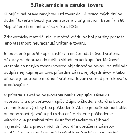
3.Reklamácia a záruka tovaru
Kupujúci má právo nevyhovujúci tovar do 14 pracovných dní po
dodaní tovaru v bezchybnom stave a v originálnom balení vrátiť.
Neplatí pre firemného zákazníka s ICOm.
Zdravotnícky materiál nie je možné vrátiť, ak bol použitý, pretože
jeho vlastnosti neumožňujú vrátenie tovaru.
Je potrebné priložiť kópiu faktúry a možte udať dôvod vrátenia,
náklady na dopravu do nášho skladu hradí kupujúci. Možnosť
vrátenia sa netýka tovaru vopred objednaného tovaru na základe
podpísanej kúpnej zmluvy, prípadne záväznej objednávky, v takom
prípade je potrebné možnosť vrátenia tovaru vopred prerokovať s
predávajúcim.
V prípade zjavného poškodenia balíka kupujúci zásielku
nepreberá a s prepravcom spíše Zápis o škode, z ktorého bude
zrejmé, ktoré výrobky boli poškodené. Ak nie je poškodenie balíku
pri odovzdaní zjavné a pri rozbalení je zistené poškodenie
výrobkov, je potrebné túto skutočnosť reklamovať ihneď,
najneskôr do 2 pracovných dní odo dňa doručenia zásielky
nahlásiť zoznam poškodených výrobkov. Neskôr nie je možné