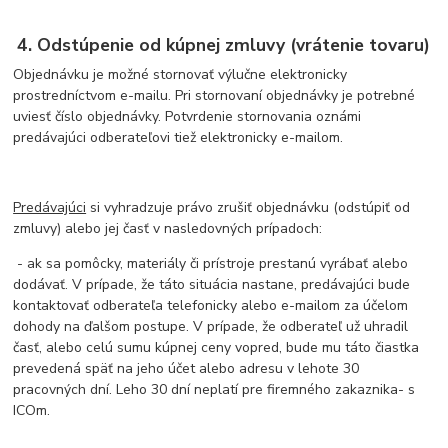
4. Odstúpenie od kúpnej zmluvy (vrátenie tovaru)
Objednávku je možné stornovať výlučne elektronicky
prostredníctvom e-mailu. Pri stornovaní objednávky je potrebné
uviesť číslo objednávky. Potvrdenie stornovania oznámi
predávajúci odberateľovi tiež elektronicky e-mailom.
Predávajúci
si vyhradzuje právo zrušiť objednávku (odstúpiť od
zmluvy) alebo jej časť v nasledovných prípadoch:
- ak sa pomôcky, materiály či prístroje prestanú vyrábať alebo
dodávať. V prípade, že táto situácia nastane, predávajúci bude
kontaktovať odberateľa telefonicky alebo e-mailom za účelom
dohody na ďalšom postupe. V prípade, že odberateľ už uhradil
časť, alebo celú sumu kúpnej ceny vopred, bude mu táto čiastka
prevedená späť na jeho účet alebo adresu v lehote 30
pracovných dní. Leho 30 dní neplatí pre firemného zakaznika- s
ICOm.