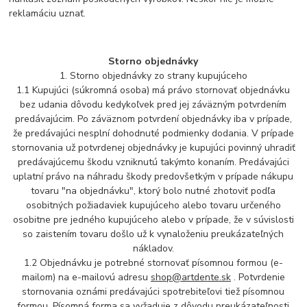
reklamáciu uznať.
Storno objednávky
1. Storno objednávky zo strany kupujúceho
1.1 Kupujúci (súkromná osoba) má právo stornovať objednávku
bez udania dôvodu kedykoľvek pred jej záväzným potvrdením
predávajúcim. Po záväznom potvrdení objednávky iba v prípade,
že predávajúci nesplní dohodnuté podmienky dodania. V prípade
stornovania už potvrdenej objednávky je kupujúci povinný uhradiť
predávajúcemu škodu vzniknutú takýmto konaním. Predávajúci
uplatní právo na náhradu škody predovšetkým v prípade nákupu
tovaru "na objednávku", ktorý bolo nutné zhotoviť podľa
osobitných požiadaviek kupujúceho alebo tovaru určeného
osobitne pre jedného kupujúceho alebo v prípade, že v súvislosti
so zaistením tovaru došlo už k vynaloženiu preukázateľných
nákladov.
1.2 Objednávku je potrebné stornovať písomnou formou (e-
mailom) na e-mailovú adresu
shop@artdente.sk
. Potvrdenie
stornovania oznámi predávajúci spotrebiteľovi tiež písomnou
formou. Písomná forma sa vyžaduje z dôvodu preukázateľnosti