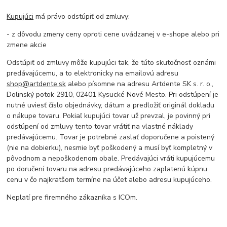
Kupujúci
má právo odstúpiť od zmluvy:
- z dôvodu zmeny ceny oproti cene uvádzanej v e-shope alebo pri
zmene akcie
Odstúpiť od zmluvy môže kupujúci tak, že túto skutočnosť oznámi
predávajúcemu, a to elektronicky na emailovú adresu
shop@artdente.sk
alebo písomne na adresu Artdente SK s. r. o.,
Dolinský potok 2910, 02401 Kysucké Nové Mesto. Pri odstúpení je
nutné uviesť číslo objednávky, dátum a predložiť originál dokladu
o nákupe tovaru. Pokiaľ kupujúci tovar už prevzal, je povinný pri
odstúpení od zmluvy tento tovar vrátiť na vlastné náklady
predávajúcemu. Tovar je potrebné zaslať doporučene a poistený
(nie na dobierku), nesmie byť poškodený a musí byť kompletný v
pôvodnom a nepoškodenom obale. Predávajúci vráti kupujúcemu
po doručení tovaru na adresu predávajúceho zaplatenú kúpnu
cenu v čo najkratšom termíne na účet alebo adresu kupujúceho.
Neplatí pre firemného zákazníka s ICOm.