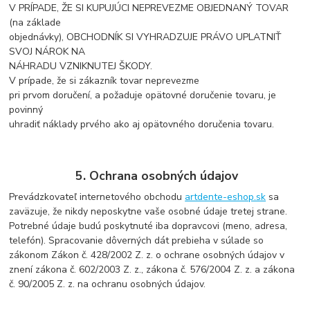
V PRÍPADE, ŽE SI KUPUJÚCI NEPREVEZME OBJEDNANÝ TOVAR
(na základe
objednávky), OBCHODNÍK SI VYHRADZUJE PRÁVO UPLATNIŤ
SVOJ NÁROK NA
NÁHRADU VZNIKNUTEJ ŠKODY.
V prípade, že si zákazník tovar neprevezme
pri prvom doručení, a požaduje opätovné doručenie tovaru, je
povinný
uhradiť náklady prvého ako aj opätovného doručenia tovaru.
5. Ochrana osobných údajov
Prevádzkovateľ internetového obchodu
artdente-eshop.sk
sa
zaväzuje, že nikdy neposkytne vaše osobné údaje tretej strane.
Potrebné údaje budú poskytnuté iba dopravcovi (meno, adresa,
telefón). Spracovanie dôverných dát prebieha v súlade so
zákonom Zákon č. 428/2002 Z. z. o ochrane osobných údajov v
znení zákona č. 602/2003 Z. z., zákona č. 576/2004 Z. z. a zákona
č. 90/2005 Z. z. na ochranu osobných údajov.