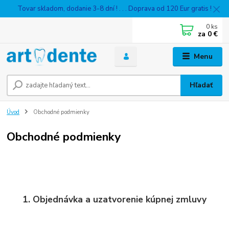
Tovar skladom, dodanie 3-8 dní ! . . . Doprava od 120 Eur gratis !
0
ks
za
0 €
Menu
Hľadať
Úvod
Obchodné podmienky
Obchodné podmienky
1. Objednávka a uzatvorenie kúpnej zmluvy