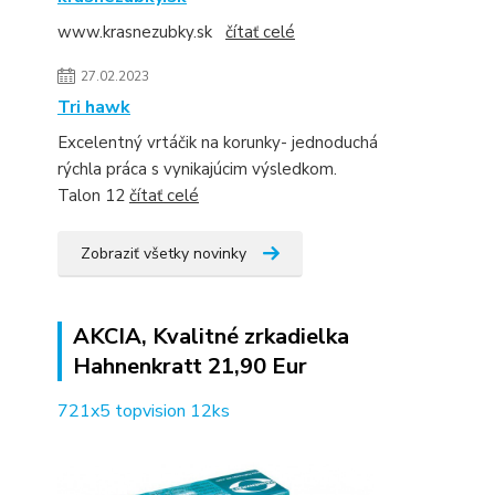
www.krasnezubky.sk
čítať celé
27.02.2023
Tri hawk
Excelentný vrtáčik na korunky- jednoduchá
rýchla práca s vynikajúcim výsledkom.
Talon 12
čítať celé
Zobraziť všetky novinky
AKCIA, Kvalitné zrkadielka
Hahnenkratt 21,90 Eur
721x5 topvision 12ks