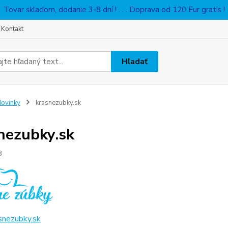
Tovar skladom, dodanie 3-8 dní ! . . . Doprava od 120 Eur gratis !
Kontakt
Hľadať
ovinky
krasnezubky.sk
nezubky.sk
3
nezubky.sk