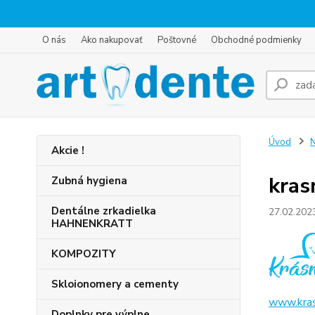
O nás
Ako nakupovať
Poštovné
Obchodné podmienky
Úvod
N
Akcie !
kras
Zubná hygiena
Dentálne zrkadielka
27.02.202
HAHNENKRATT
KOMPOZITY
Skloionomery a cementy
www.kras
Doplnky pre výplne