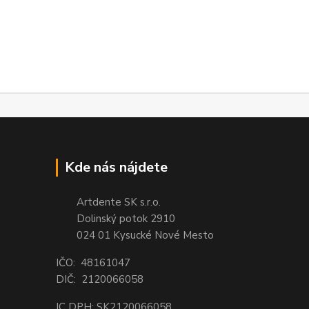
Kde nás nájdete
Artdente SK s.r.o.
Dolinský potok 2910
024 01 Kysucké Nové Mesto
IČO: 48161047
DIČ: 2120066058
IC DPH: SK2120066058