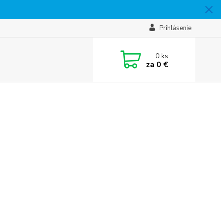
Prihlásenie
0
ks
za
0 €