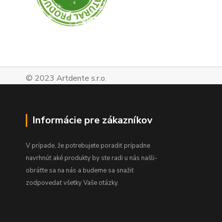
© 2023 Artdente s.r.o.
Informácie pre zákazníkov
V prípade, že potrebujete poradiť prípadne
navrhnúť aké produkty by ste radi u nás našli-
obráťte sa na nás a budeme sa snažiť
zodpovedať všetky Vaše otázky.