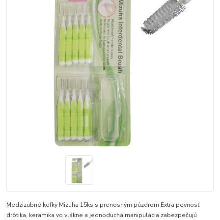
Medzizubné kefky Mizuha 15ks s prenosným púzdrom Extra pevnosť
drôtika, keramika vo vlákne a jednoduchá manipulácia zabezpečujú