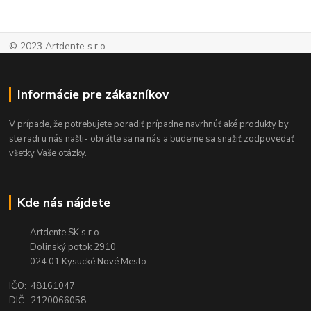
© 2023 Artdente s.r.o.
Informácie pre zákazníkov
V prípade, že potrebujete poradiť prípadne navrhnúť aké produkty by
ste radi u nás našli- obráťte sa na nás a budeme sa snažiť zodpovedať
všetky Vaše otázky.
Kde nás nájdete
Artdente SK s.r.o.
Dolinský potok 2910
024 01 Kysucké Nové Mesto
IČO: 48161047
DIČ: 2120066058