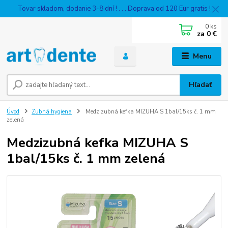
Tovar skladom, dodanie 3-8 dní ! . . . Doprava od 120 Eur gratis !
0
ks
za
0 €
Menu
Hľadať
Úvod
Zubná hygiena
Medzizubná kefka MIZUHA S 1bal/15ks č. 1 mm
zelená
Medzizubná kefka MIZUHA S
1bal/15ks č. 1 mm zelená