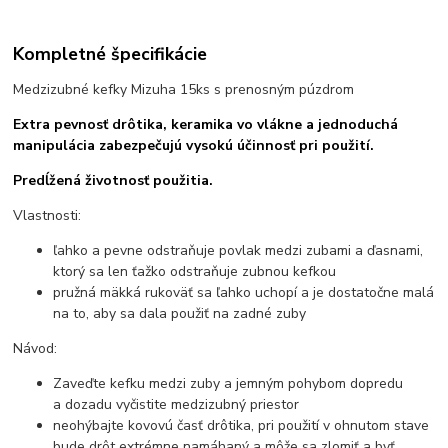
Kompletné špecifikácie
Medzizubné kefky Mizuha 15ks s prenosným púzdrom
Extra pevnosť drôtika, keramika vo vlákne a jednoduchá
manipulácia zabezpečujú vysokú účinnosť pri použití.
Predĺžená životnosť použitia.
Vlastnosti:
ľahko a pevne odstraňuje povlak medzi zubami a ďasnami,
ktorý sa len ťažko odstraňuje zubnou kefkou
pružná mäkká rukoväť sa ľahko uchopí a je dostatočne malá
na to, aby sa dala použiť na zadné zuby
Návod:
Zaveďte kefku medzi zuby a jemným pohybom dopredu
a dozadu vyčistite medzizubný priestor
neohýbajte kovovú časť drôtika, pri použití v ohnutom stave
bude drôt extrémne namáhaný a môže sa zlomiť a byť