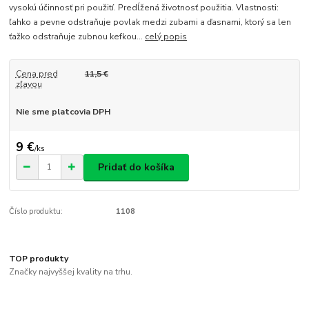
vysokú účinnosť pri použití. Predĺžená životnosť použitia. Vlastnosti:
ľahko a pevne odstraňuje povlak medzi zubami a ďasnami, ktorý sa len
ťažko odstraňuje zubnou kefkou...
celý popis
Cena pred
11,5 €
zľavou
Nie sme platcovia DPH
9 €
/
ks
Pridať do košíka
Číslo produktu:
1108
TOP produkty
Značky najvyššej kvality na trhu.