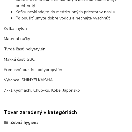
prehltnutý
Kefku nevkladajte do medzizubných priestorov nasilu
Po použití umyte dobre vodou a nechajte vyschnúť
Kefka: nylon
Materiál rúčky:
Tvrdá časť: polyetylén
Mäkká časť: SBC
Prenosné puzdro: polypropylén
Výrobca: SHINYEI KAISHA
77-1,Kyomachi, Chuo-ku, Kobe, Japonsko
Tovar zaradený v kategóriách
Zubná hygiena