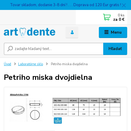
Tovar skladom, dodanie 3-8 dní ! . . . Doprava od 120 Eur gratis !
0
ks
za
0 €
Menu
Hľadať
Úvod
Laboratórne sklo
Petriho miska dvojdielna
Petriho miska dvojdielna