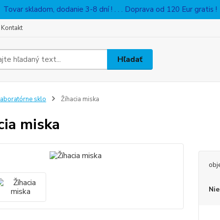
Tovar skladom, dodanie 3-8 dní ! . . . Doprava od 120 Eur gratis !
Kontakt
Hľadať
aboratórne sklo
Žíhacia miska
cia miska
obj
Nie