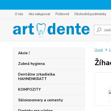
O nás
Ako nakupovať
Poštovné
Obchodné podmienky
Úvod
L
Akcie !
Žíha
Zubná hygiena
Dentálne zrkadielka
HAHNENKRATT
KOMPOZITY
Skloionomery a cementy
Doplnky pre výplne