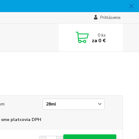
Prihlásenie
0
ks
za
0 €
em
 sme platcovia DPH