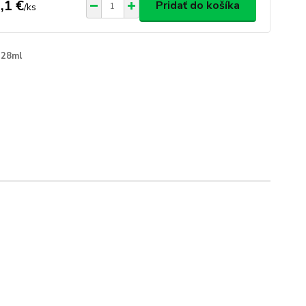
,1 €
Pridať do košíka
/
ks
28ml