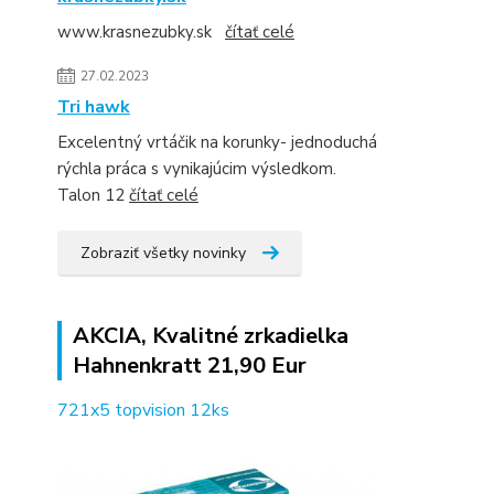
www.krasnezubky.sk
čítať celé
27.02.2023
Tri hawk
Excelentný vrtáčik na korunky- jednoduchá
rýchla práca s vynikajúcim výsledkom.
Talon 12
čítať celé
Zobraziť všetky novinky
AKCIA, Kvalitné zrkadielka
Hahnenkratt 21,90 Eur
721x5 topvision 12ks