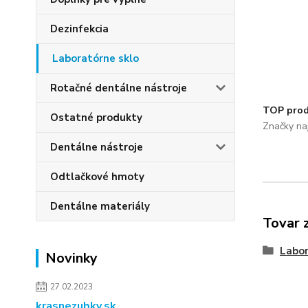
Dezinfekcia
Laboratórne sklo
Rotačné dentálne nástroje
TOP prod
Ostatné produkty
Značky naj
Dentálne nástroje
Odtlačkové hmoty
Dentálne materiály
Tovar 
Labor
Novinky
27.02.2023
krasnezubky.sk