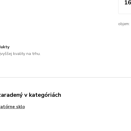
16
objem:
ukty
vyššej kvality na trhu.
zaradený v kategóriách
atórne sklo