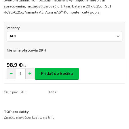
Svetlom tuhnúci kompozitný materiál s vynikajúcim nelepivým
spracovaním, možnosť tvarovať, drží tvar. balenie 20 x 0,25g SET
4x/20x0,25g/ Varianty AE Aura eASY Kompule
celý popis
Varianty
Nie sme platcovia DPH
98,9 €
/
ks
Pridať do košíka
Číslo produktu:
1007
TOP produkty
Značky najvyššej kvality na trhu.