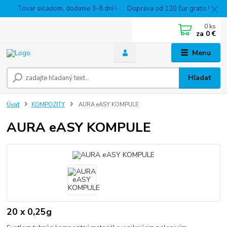
Tovar skladom, dodanie 3-8 dní ! . . . Doprava od 120 Eur gratis !
0
ks
za
0 €
Menu
Hľadať
Úvod
KOMPOZITY
AURA eASY KOMPULE
AURA eASY KOMPULE
20 x 0,25g