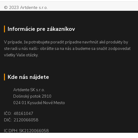
© 2023 Artdente s.r.o.
Informácie pre zákazníkov
V prípade, že potrebujete poradiť prípadne navrhnúť aké produkty by
ste radi u nás našli- obráťte sa na nás a budeme sa snažiť zodpovedať
všetky Vaše otázky.
Kde nás nájdete
Artdente SK s.r.o.
Dolinský potok 2910
024 01 Kysucké Nové Mesto
IČO: 48161047
DIČ: 2120066058
IC DPH: SK2120066058