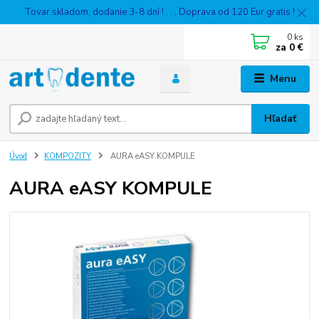
Tovar skladom, dodanie 3-8 dní ! . . . Doprava od 120 Eur gratis !
0
ks
za
0 €
Menu
Hľadať
Úvod
KOMPOZITY
AURA eASY KOMPULE
AURA eASY KOMPULE