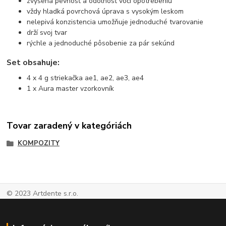
zvýšená pevnosť a odolnosť voči opotrebeniu
vždy hladká povrchová úprava s vysokým leskom
nelepivá konzistencia umožňuje jednoduché tvarovanie
drží svoj tvar
rýchle a jednoduché pôsobenie za pár sekúnd
Set obsahuje:
4 x 4 g striekačka ae1, ae2, ae3, ae4
1 x Aura master vzorkovník
Tovar zaradený v kategóriách
KOMPOZITY
© 2023 Artdente s.r.o.