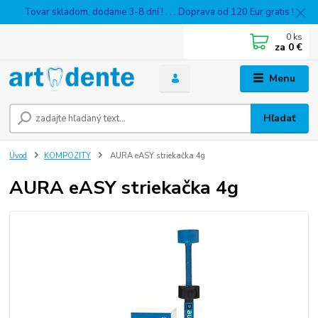
Tovar skladom, dodanie 3-8 dní ! . . . Doprava od 120 Eur gratis !
0
ks
za
0 €
Menu
Hľadať
Úvod
KOMPOZITY
AURA eASY striekačka 4g
AURA eASY striekačka 4g