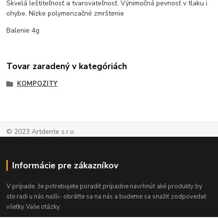
Skvelá leštiteľnosť a tvarovateľnosť. Výnimočná pevnosť v tlaku i
ohybe. Nízke polymerizačné zmrštenie
Balenie 4g
Tovar zaradený v kategóriách
KOMPOZITY
© 2023 Artdente s.r.o.
Informácie pre zákazníkov
V prípade, že potrebujete poradiť prípadne navrhnúť aké produkty by
ste radi u nás našli- obráťte sa na nás a budeme sa snažiť zodpovedať
všetky Vaše otázky.