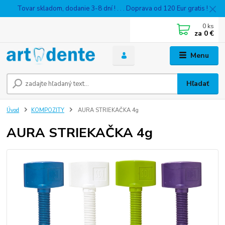
Tovar skladom, dodanie 3-8 dní ! . . . Doprava od 120 Eur gratis !
0
ks
za
0 €
Menu
Hľadať
Úvod
KOMPOZITY
AURA STRIEKAČKA 4g
AURA STRIEKAČKA 4g