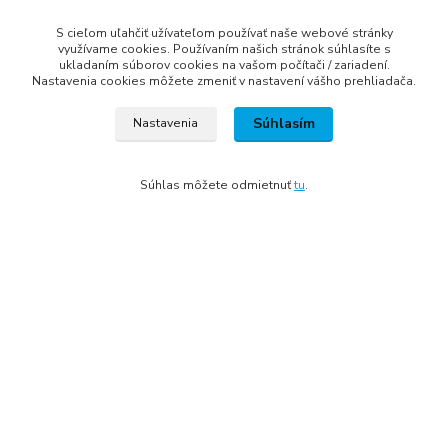
S cieľom uľahčiť užívateľom používať naše webové stránky
Kde nás nájdete
využívame cookies. Používaním našich stránok súhlasíte s
ukladaním súborov cookies na vašom počítači / zariadení.
Nastavenia cookies môžete zmeniť v nastavení vášho prehliadača.
Artdente SK s.r.o.
Dolinský potok 2910
Súhlasím
Nastavenia
024 01 Kysucké Nové Mesto
IČO: 48161047
Súhlas môžete odmietnuť
tu
.
DIČ: 2120066058
IC DPH: SK2120066058
Tel.:
0944 159 650
email:
shop@artdente.sk
Vytvorené na
Eshop-rychlo.sk