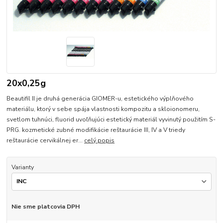
20x0,25g
Beautifil II je druhá generácia GIOMER-u, estetického výplňového
materiálu, ktorý v sebe spája vlastnosti kompozitu a skloionomeru,
svetlom tuhnúci, fluorid uvoľňujúci estetický materiál vyvinutý použitím S-
PRG. kozmetické zubné modifikácie reštaurácie III, IV a V triedy
reštaurácie cervikálnej er...
celý popis
Varianty
Nie sme platcovia DPH