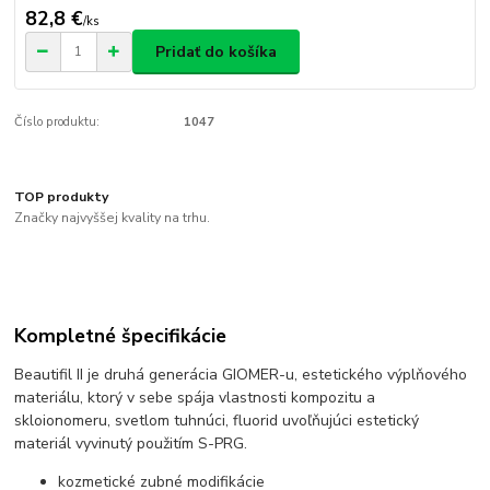
82,8 €
/
ks
Pridať do košíka
Číslo produktu:
1047
TOP produkty
Značky najvyššej kvality na trhu.
Kompletné špecifikácie
Beautifil II je druhá generácia GIOMER-u, estetického výplňového
materiálu, ktorý v sebe spája vlastnosti kompozitu a
skloionomeru, svetlom tuhnúci, fluorid uvoľňujúci estetický
materiál vyvinutý použitím S-PRG.
kozmetické zubné modifikácie