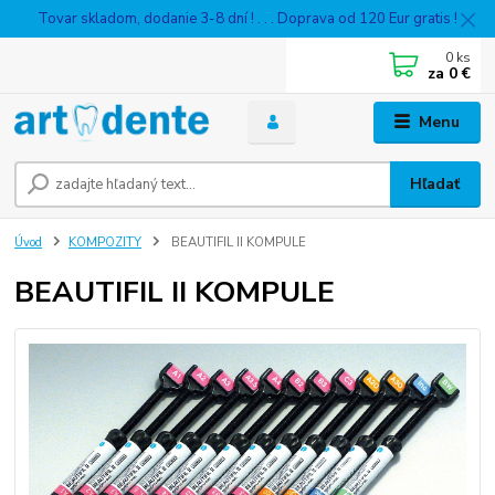
Tovar skladom, dodanie 3-8 dní ! . . . Doprava od 120 Eur gratis !
0
ks
za
0 €
Menu
Hľadať
Úvod
KOMPOZITY
BEAUTIFIL II KOMPULE
BEAUTIFIL II KOMPULE