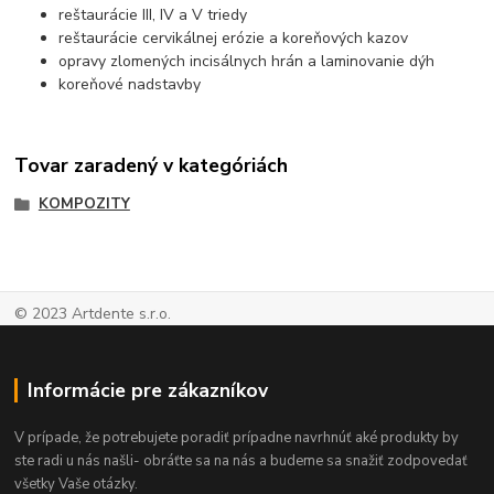
reštaurácie III, IV a V triedy
reštaurácie cervikálnej erózie a koreňových kazov
opravy zlomených incisálnych hrán a laminovanie dýh
koreňové nadstavby
Tovar zaradený v kategóriách
KOMPOZITY
© 2023 Artdente s.r.o.
Informácie pre zákazníkov
V prípade, že potrebujete poradiť prípadne navrhnúť aké produkty by
ste radi u nás našli- obráťte sa na nás a budeme sa snažiť zodpovedať
všetky Vaše otázky.