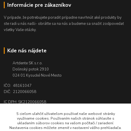
Informácie pre zákazníkov
V prípade, že potrebujete poradiť prípadne navrhnúť aké produkty by
ste radi u nás našli- obráťte sa na nás a budeme sa snažiť zodpovedať
všetky Vaše otázky.
Kde nás nájdete
Artdente SK s.r.o.
Dolinský potok 2910
024 01 Kysucké Nové Mesto
IČO: 48161047
DIČ: 2120066058
IC DPH: SK2120066058
Tel.:
0944 159 650
S cieľom uľahčiť užívateľom používať naše webové stránky
využívame cookies. Používaním našich stránok súhlasíte s
email:
shop@artdente.sk
ukladaním súborov cookies na vašom počítači / zariadení.
Nastavenia cookies môžete zmeniť v nastavení vášho prehliadača.