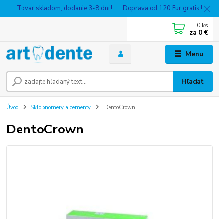
Tovar skladom, dodanie 3-8 dní ! . . . Doprava od 120 Eur gratis !
0
ks
za
0 €
Menu
Hľadať
Úvod
Skloionomery a cementy
DentoCrown
DentoCrown