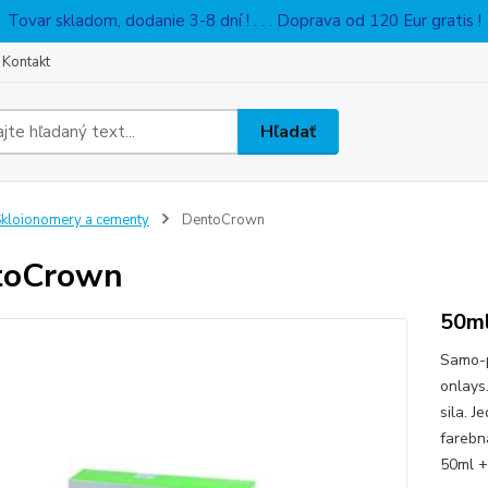
Tovar skladom, dodanie 3-8 dní ! . . . Doprava od 120 Eur gratis !
Kontakt
Hľadať
kloionomery a cementy
DentoCrown
toCrown
50m
Samo-p
onlays
sila. 
farebn
50ml +