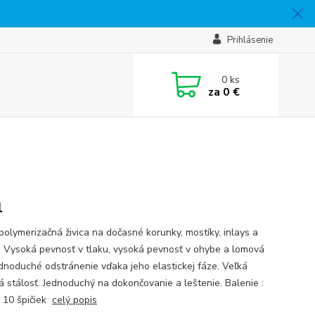
Prihlásenie
0
ks
za
0 €
l
olymerizačná živica na dočasné korunky, mostíky, inlays a
. Vysoká pevnosť v tlaku, vysoká pevnosť v ohybe a lomová
Jednoduché odstránenie vďaka jeho elastickej fáze. Veľká
á stálosť. Jednoduchý na dokončovanie a leštenie. Balenie :
 10 špičiek
celý popis