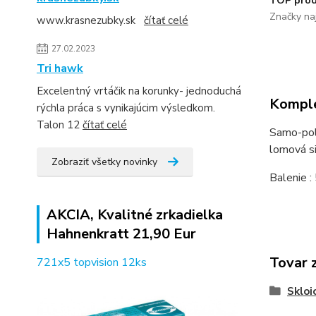
TOP prod
Značky naj
www.krasnezubky.sk
čítať celé
27.02.2023
Tri hawk
Excelentný vrtáčik na korunky- jednoduchá
Komple
rýchla práca s vynikajúcim výsledkom.
Talon 12
čítať celé
Samo-poly
lomová si
Zobraziť všetky novinky
Balenie :
AKCIA, Kvalitné zrkadielka
Hahnenkratt 21,90 Eur
Tovar 
721x5 topvision 12ks
Sklo