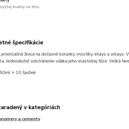
ukty
vyššej kvality na trhu.
tné špecifikácie
merizačná živica na dočasné korunky, mostíky, inlays a onlays. 
la. Jednoduché odstránenie vďaka jeho elastickej fáze. Veľká far
 50ml + 10 špičiek
zaradený v kategóriách
ionomery a cementy