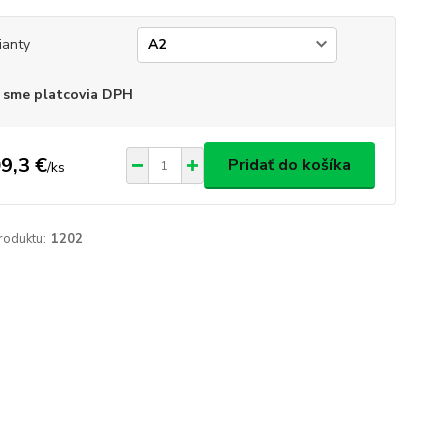
ianty
 sme platcovia DPH
9,3 €
Pridať do košíka
/
ks
roduktu:
1202