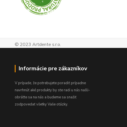
© 2023 Artdente s.r.o.
Informácie pre zákazníkov
V prípade, že potrebujete poradiť prípadne
navrhnúť aké produkty by ste radi u nás našli-
obráťte sa na nás a budeme sa snažiť
zodpovedať všetky Vaše otázky.