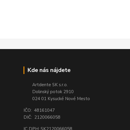
Kde nás nájdete
Artdente SK s.r.o.
Dolinský potok 2910
024 01 Kysucké Nové Mesto
IČO: 48161047
DIČ: 2120066058
IC DPH: SK2120066058