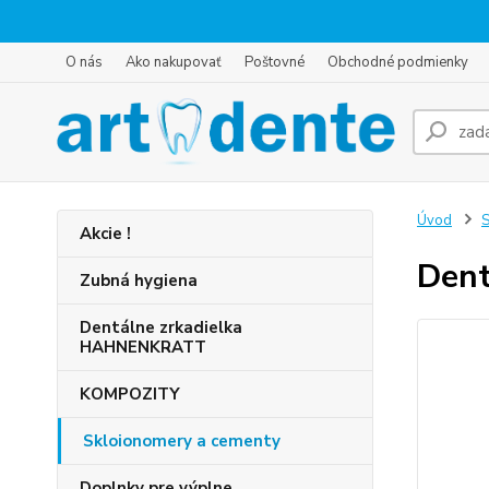
O nás
Ako nakupovať
Poštovné
Obchodné podmienky
Úvod
S
Akcie !
Den
Zubná hygiena
Dentálne zrkadielka
HAHNENKRATT
KOMPOZITY
Skloionomery a cementy
Doplnky pre výplne