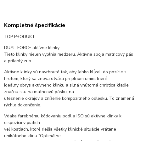
Kompletné špecifikácie
TOP PRODUKT
DUAL-FORCE aktívne klinky.
Tieto klinky nielen vyplnia medzeru. Aktívne spoja matricový pás
a priľahlý zub.
Aktívne klinky sú navrhnuté tak, aby ľahko klĺzali do pozície s
hrotom, ktorý sa znova otvára pri plnom umiestnení.
Ideálny obrys aktívneho klinku a silná vnútorná chrbtica kladie
značnú silu na matricovú pásku, na
utesnenie okrajov a zníženie kompozitného odlesku. To znamená
rýchle dokončenie.
Vdaka farebnému kódovaniu podl a ISO sú aktívne klinky k
dispozícii v piatich
vel kostiach, ktoré riešia všetky klinické situácie vrátane
unikátneho klinu “Optimálne