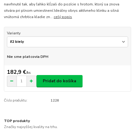
navrhnuté tak, aby ľahko klĺzali do pozície s hrotom, ktorý sa znova
otvára pri plnom umiestnení.Ideálny obrys aktívneho klinku a silná
vnútorná chrbtica kladie zn...
celý popis
Varianty
Nie sme platcovia DPH
182,9 €
/
ks
Pridať do košíka
Číslo produktu:
1226
TOP produkty
Značky najvyššej kvality na trhu.