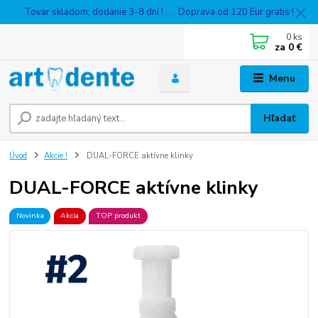
Tovar skladom, dodanie 3-8 dní ! . . . Doprava od 120 Eur gratis !
0
ks
za
0 €
Menu
Hľadať
Úvod
Akcie !
DUAL-FORCE aktívne klinky
DUAL-FORCE aktívne klinky
Novinka
Akcia
TOP produkt