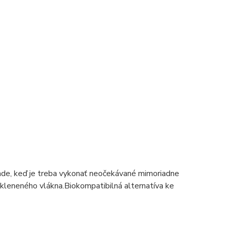
pade, keď je treba vykonať neočekávané mimoriadne
skleneného vlákna.
Biokompatibilná alternatíva ke