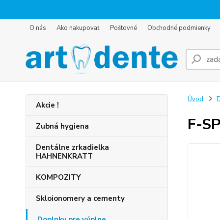
O nás
Ako nakupovať
Poštovné
Obchodné podmienky
Úvod
D
Akcie !
F-S
Zubná hygiena
Dentálne zrkadielka
HAHNENKRATT
KOMPOZITY
Skloionomery a cementy
Doplnky pre výplne