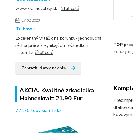
www.krasnezubky.sk
čítať celé
27.02.2023
Tri hawk
Excelentný vrtáčik na korunky- jednoduchá
TOP prod
rýchla práca s vynikajúcim výsledkom.
Značky naj
Talon 12
čítať celé
Zobraziť všetky novinky
Komple
AKCIA, Kvalitné zrkadielka
Hahnenkratt 21,90 Eur
Predimpr
dlahovani
721x5 topvision 12ks
kovovým d