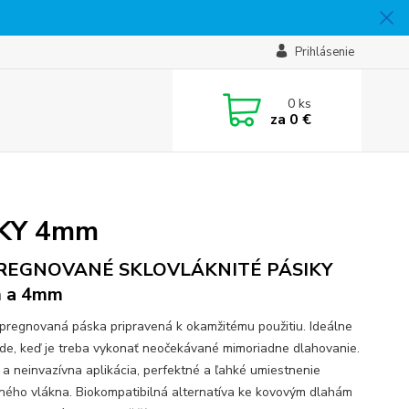
Prihlásenie
0
ks
za
0 €
IKY 4mm
REGNOVANÉ SKLOVLÁKNITÉ PÁSIKY
 a 4mm
pregnovaná páska pripravená k okamžitému použitiu. Ideálne
ade, keď je treba vykonať neočekávané mimoriadne dlahovanie.
 a neinvazívna aplikácia, perfektné a ľahké umiestnenie
ného vlákna. Biokompatibilná alternatíva ke kovovým dlahám