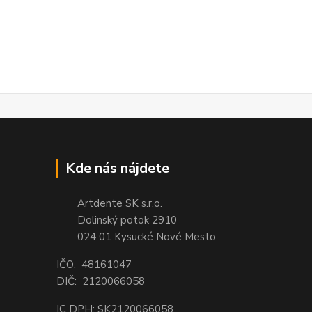
Kde nás nájdete
Artdente SK s.r.o.
Dolinský potok 2910
024 01 Kysucké Nové Mesto
IČO: 48161047
DIČ: 2120066058
IC DPH: SK2120066058