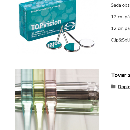
Sada obsa
12 cm pás
12 cm pás
Clip&Spli
Tovar 
Dopln