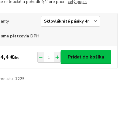
e estetické a pohodlnější pre paci...
celý popis
ianty
 sme platcovia DPH
4,4 €
Pridať do košíka
/
ks
roduktu:
1225