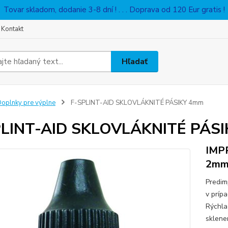
Tovar skladom, dodanie 3-8 dní ! . . . Doprava od 120 Eur gratis !
Kontakt
Hľadať
oplnky pre výplne
F-SPLINT-AID SKLOVLÁKNITÉ PÁSIKY 4mm
PLINT-AID SKLOVLÁKNITÉ PÁS
IMP
2mm
Predim
v príp
Rýchla
sklene