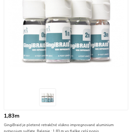
1,83m
GingiBraid je pletené retrakčné vlákno impregnované aluminium
potassium sulfate. Balenie : 1,83 m vo flaške
celý popis