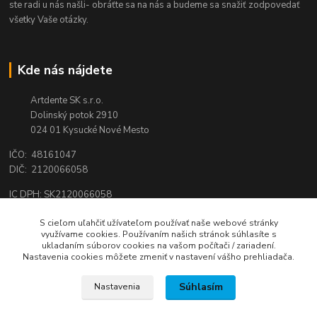
ste radi u nás našli- obráťte sa na nás a budeme sa snažiť zodpovedať
všetky Vaše otázky.
Kde nás nájdete
Artdente SK s.r.o.
Dolinský potok 2910
024 01 Kysucké Nové Mesto
IČO: 48161047
DIČ: 2120066058
IC DPH: SK2120066058
Tel.:
0944 159 650
S cieľom uľahčiť užívateľom používať naše webové stránky
využívame cookies. Používaním našich stránok súhlasíte s
email:
shop@artdente.sk
ukladaním súborov cookies na vašom počítači / zariadení.
Nastavenia cookies môžete zmeniť v nastavení vášho prehliadača.
Súhlasím
Nastavenia