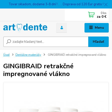
Tovar skladom, dodanie 3-8 dní ! . . . Doprava od 120 Eur gratis !
0
ks
za
0 €
Menu
Hľadať
Úvod
Dentálne materiály
GINGIBRAID retrakčné impregnované vlákno
GINGIBRAID retrakčné
impregnované vlákno