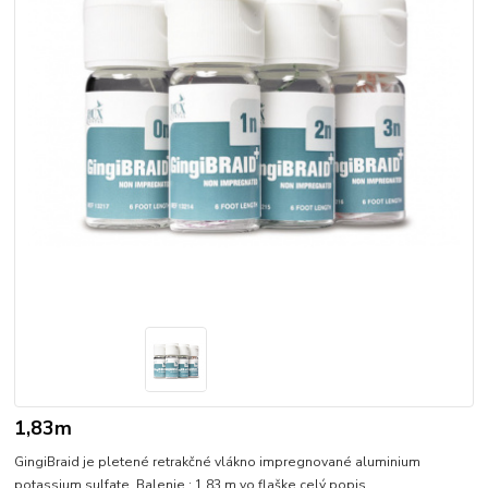
1,83m
GingiBraid je pletené retrakčné vlákno impregnované aluminium
potassium sulfate. Balenie : 1,83 m vo flaške
celý popis