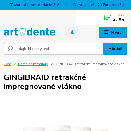
Tovar skladom, dodanie 3-8 dní ! . . . Doprava od 120 Eur gratis !
0
ks
za
0 €
Menu
Hľadať
Úvod
Dentálne materiály
GINGIBRAID retrakčné impregnované vlákno
GINGIBRAID retrakčné
impregnované vlákno