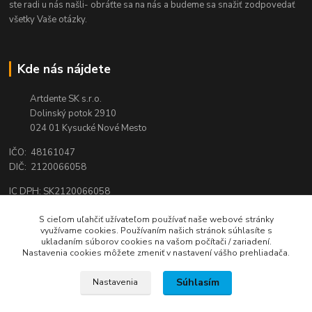
ste radi u nás našli- obráťte sa na nás a budeme sa snažiť zodpovedať
všetky Vaše otázky.
Kde nás nájdete
Artdente SK s.r.o.
Dolinský potok 2910
024 01 Kysucké Nové Mesto
IČO: 48161047
DIČ: 2120066058
IC DPH: SK2120066058
Tel.:
0944 159 650
S cieľom uľahčiť užívateľom používať naše webové stránky
využívame cookies. Používaním našich stránok súhlasíte s
email:
shop@artdente.sk
ukladaním súborov cookies na vašom počítači / zariadení.
Nastavenia cookies môžete zmeniť v nastavení vášho prehliadača.
Súhlasím
Nastavenia