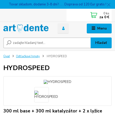
Tovar skladom, dodanie 3-8 dní ! . . . Doprava od 120 Eur gratis !
0
ks
za
0 €
Menu
Hľadať
Úvod
Odtlačkové hmoty
HYDROSPEED
HYDROSPEED
300 ml base + 300 ml katalyzátor + 2 x lyžice