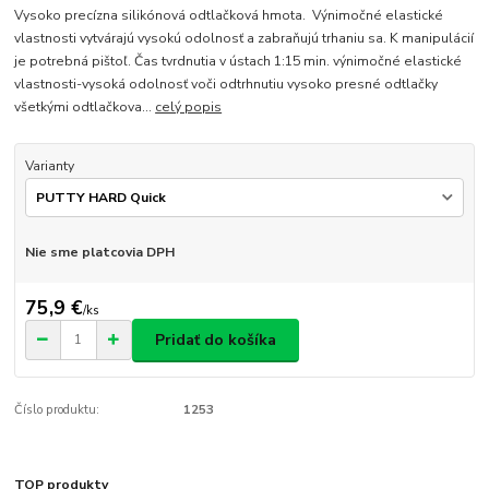
Vysoko precízna silikónová odtlačková hmota. Výnimočné elastické
vlastnosti vytvárajú vysokú odolnosť a zabraňujú trhaniu sa. K manipulácií
je potrebná pištoľ. Čas tvrdnutia v ústach 1:15 min. výnimočné elastické
vlastnosti-vysoká odolnosť voči odtrhnutiu vysoko presné odtlačky
všetkými odtlačkova...
celý popis
Varianty
Nie sme platcovia DPH
75,9 €
/
ks
Pridať do košíka
Číslo produktu:
1253
TOP produkty