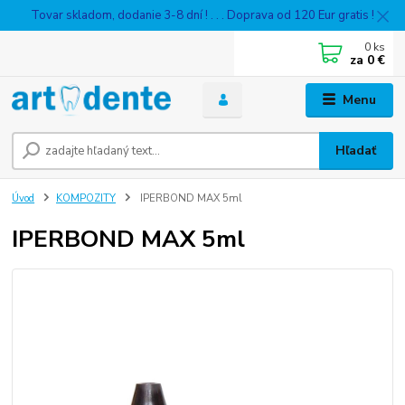
Tovar skladom, dodanie 3-8 dní ! . . . Doprava od 120 Eur gratis !
0
ks
za
0 €
Menu
Hľadať
Úvod
KOMPOZITY
IPERBOND MAX 5ml
IPERBOND MAX 5ml