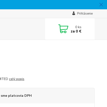
Prihlásenie
0
ks
za
0 €
IMITED
celý popis
 sme platcovia DPH