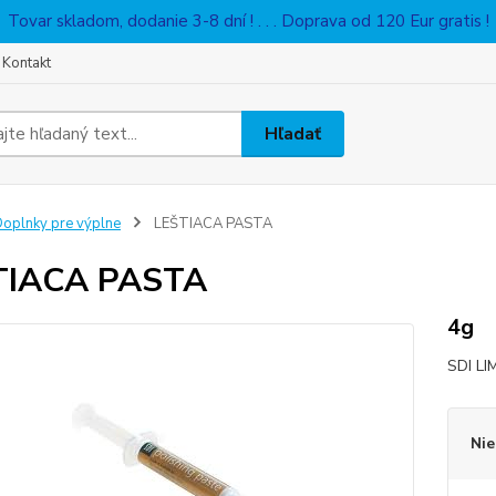
Tovar skladom, dodanie 3-8 dní ! . . . Doprava od 120 Eur gratis !
Kontakt
Hľadať
oplnky pre výplne
LEŠTIACA PASTA
TIACA PASTA
4g
SDI L
Nie