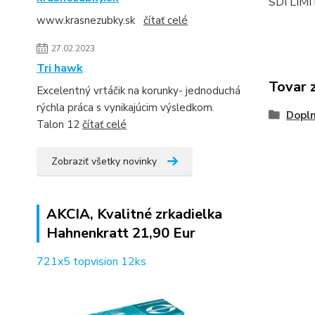
SDI LIM
www.krasnezubky.sk
čítať celé
27.02.2023
Tri hawk
Tovar 
Excelentný vrtáčik na korunky- jednoduchá
rýchla práca s vynikajúcim výsledkom.
Dopln
Talon 12
čítať celé
Zobraziť všetky novinky
AKCIA, Kvalitné zrkadielka
Hahnenkratt 21,90 Eur
721x5 topvision 12ks