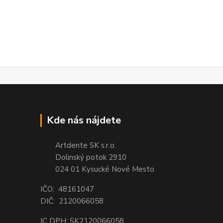
Kde nás nájdete
Artdente SK s.r.o.
Dolinský potok 2910
024 01 Kysucké Nové Mesto
IČO: 48161047
DIČ: 2120066058
IC DPH: SK2120066058