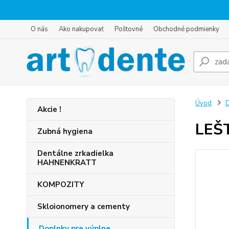
O nás
Ako nakupovať
Poštovné
Obchodné podmienky
Úvod
D
Akcie !
LEŠ
Zubná hygiena
Dentálne zrkadielka
HAHNENKRATT
KOMPOZITY
Skloionomery a cementy
Doplnky pre výplne