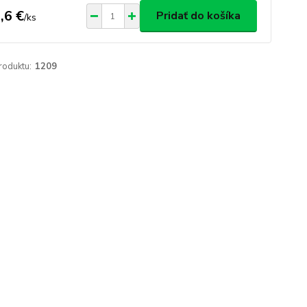
,6 €
Pridať do košíka
/
ks
roduktu:
1209