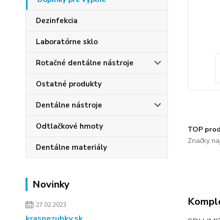
Dezinfekcia
Laboratórne sklo
Rotačné dentálne nástroje
Ostatné produkty
Dentálne nástroje
Odtlačkové hmoty
TOP prod
Značky naj
Dentálne materiály
Novinky
Komple
27.02.2023
krasnezubky.sk