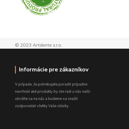
© 2023 Artdente s.r.o.
Informácie pre zákazníkov
V prípade, že potrebujete poradiť prípadne
navrhnúť aké produkty by ste radi u nás našli-
obráťte sa na nás a budeme sa snažiť
zodpovedať všetky Vaše otázky.