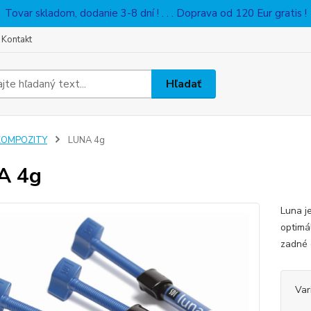
Tovar skladom, dodanie 3-8 dní ! . . . Doprava od 120 Eur gratis !
Kontakt
Hľadať
KOMPOZITY
LUNA 4g
A 4g
Luna j
optimál
zadné 
Var