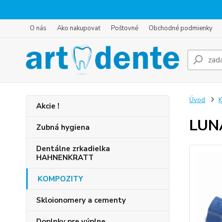
O nás
Ako nakupovať
Poštovné
Obchodné podmienky
Úvod
Akcie !
LUN
Zubná hygiena
Dentálne zrkadielka
HAHNENKRATT
KOMPOZITY
Skloionomery a cementy
Doplnky pre výplne