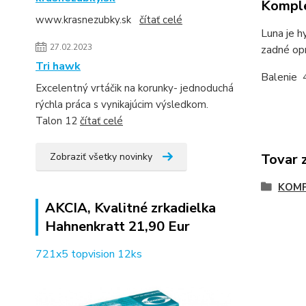
Komple
www.krasnezubky.sk
čítať celé
Luna je h
27.02.2023
zadné op
Tri hawk
Balenie 
Excelentný vrtáčik na korunky- jednoduchá
rýchla práca s vynikajúcim výsledkom.
Talon 12
čítať celé
Zobraziť všetky novinky
Tovar 
KOMP
AKCIA, Kvalitné zrkadielka
Hahnenkratt 21,90 Eur
721x5 topvision 12ks