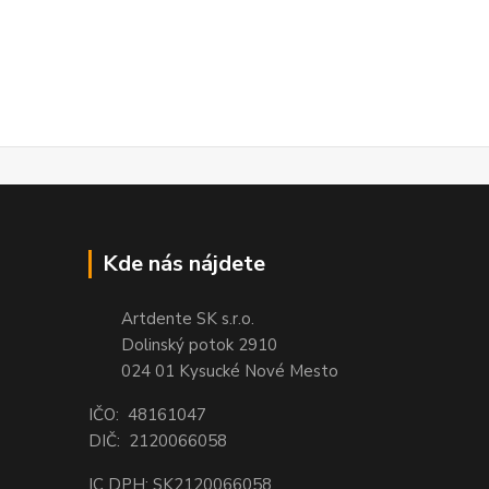
Kde nás nájdete
Artdente SK s.r.o.
Dolinský potok 2910
024 01 Kysucké Nové Mesto
IČO: 48161047
DIČ: 2120066058
IC DPH: SK2120066058