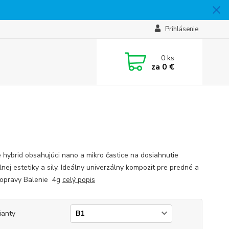
Prihlásenie
0
ks
za
0 €
e hybrid obsahujúci nano a mikro častice na dosiahnutie
nej estetiky a sily. Ideálny univerzálny kompozit pre predné a
opravy Balenie 4g
celý popis
ianty