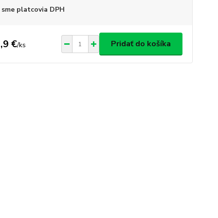
 sme platcovia DPH
,9 €
Pridať do košíka
/
ks