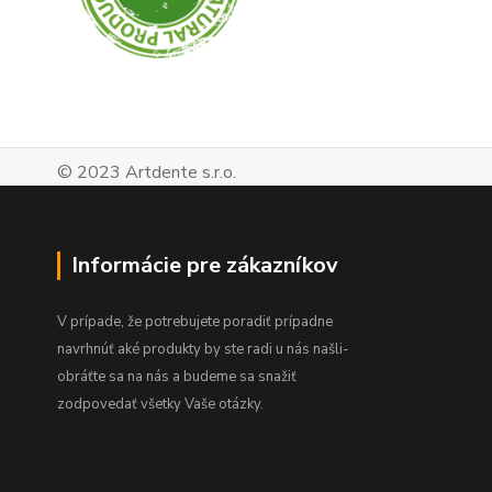
© 2023 Artdente s.r.o.
Informácie pre zákazníkov
V prípade, že potrebujete poradiť prípadne
navrhnúť aké produkty by ste radi u nás našli-
obráťte sa na nás a budeme sa snažiť
zodpovedať všetky Vaše otázky.