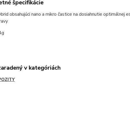
tné špecifikácie
ybrid obsahujúci nano a mikro častice na dosiahnutie optimálnej e
ravy
4g
zaradený v kategóriách
OZITY