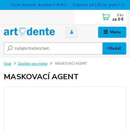
Tovar skladom, dodanie 3-8 dní ! . . . Doprava od 120 Eur gratis !
0
ks
za
0 €
Menu
Hľadať
Úvod
Doplnky pre výplne
MASKOVACÍ AGENT
MASKOVACÍ AGENT