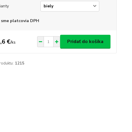
ianty
 sme platcovia DPH
,6 €
Pridať do košíka
/
ks
roduktu:
1215