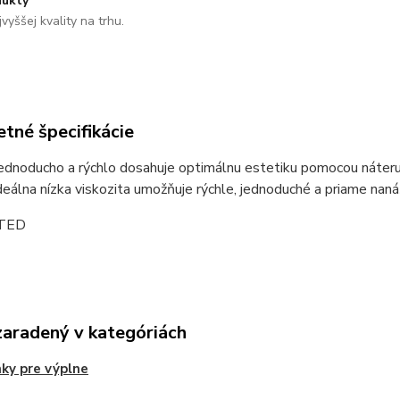
ukty
vyššej kvality na trhu.
tné špecifikácie
ednoducho a rýchlo dosahuje optimálnu estetiku pomocou náter
deálna nízka viskozita umožňuje rýchle, jednoduché a priame naná
ITED
zaradený v kategóriách
ky pre výplne