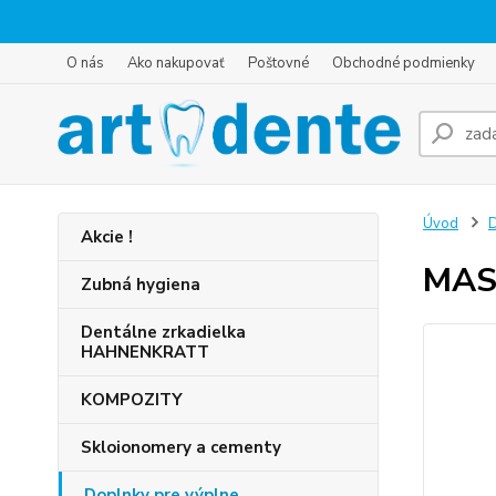
O nás
Ako nakupovať
Poštovné
Obchodné podmienky
Úvod
D
Akcie !
MAS
Zubná hygiena
Dentálne zrkadielka
HAHNENKRATT
KOMPOZITY
Skloionomery a cementy
Doplnky pre výplne