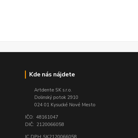
Kde nás nájdete
Artdente SK s.r.o.
Dolinský potok 2910
024 01 Kysucké Nové Mesto
IČO: 48161047
DIČ: 2120066058
IC DPH: SK2120066058