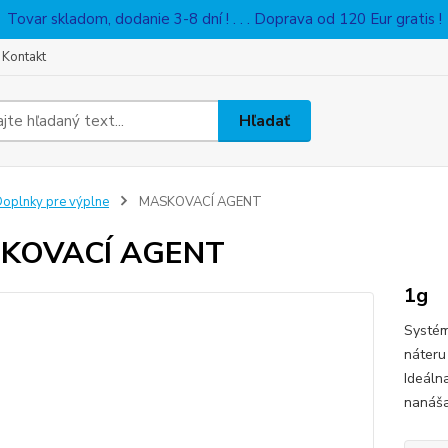
Tovar skladom, dodanie 3-8 dní ! . . . Doprava od 120 Eur gratis !
Kontakt
Hľadať
oplnky pre výplne
MASKOVACÍ AGENT
KOVACÍ AGENT
1g
Systém
náteru
Ideáln
nanáša