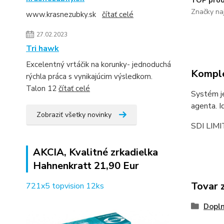
TOP prod
Značky naj
www.krasnezubky.sk
čítať celé
27.02.2023
Tri hawk
Excelentný vrtáčik na korunky- jednoduchá
Komple
rýchla práca s vynikajúcim výsledkom.
Talon 12
čítať celé
Systém j
agenta. I
Zobraziť všetky novinky
SDI LIM
AKCIA, Kvalitné zrkadielka
Hahnenkratt 21,90 Eur
Tovar 
721x5 topvision 12ks
Dopln