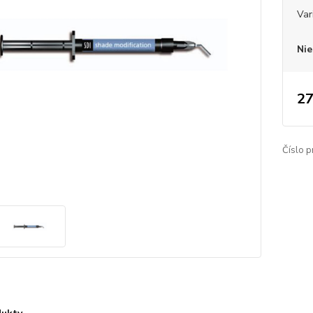
Var
Nie
27
Číslo p