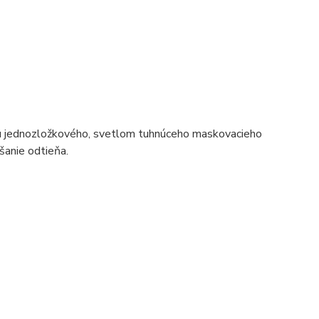
u jednozložkového, svetlom tuhnúceho maskovacieho
šanie odtieňa.