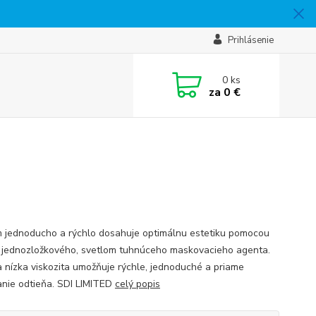
Prihlásenie
0
ks
za
0 €
 jednoducho a rýchlo dosahuje optimálnu estetiku pomocou
 jednozložkového, svetlom tuhnúceho maskovacieho agenta.
a nízka viskozita umožňuje rýchle, jednoduché a priame
nie odtieňa. SDI LIMITED
celý popis