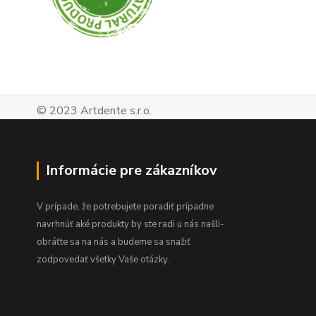
© 2023 Artdente s.r.o.
Informácie pre zákazníkov
V prípade, že potrebujete poradiť prípadne
navrhnúť aké produkty by ste radi u nás našli-
obráťte sa na nás a budeme sa snažiť
zodpovedať všetky Vaše otázky.