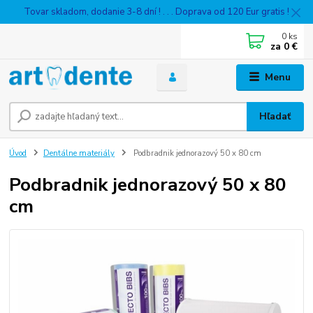
Tovar skladom, dodanie 3-8 dní ! . . . Doprava od 120 Eur gratis !
0
ks
za
0 €
Menu
Hľadať
Úvod
Dentálne materiály
Podbradnik jednorazový 50 x 80 cm
Podbradnik jednorazový 50 x 80
cm