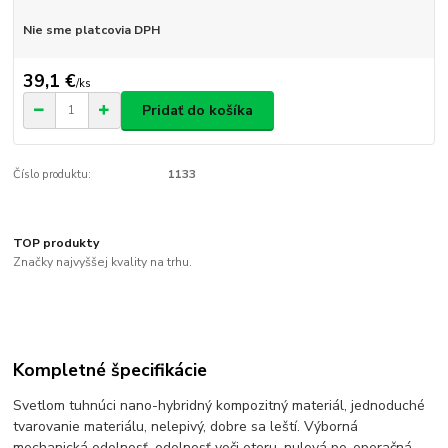
Nie sme platcovia DPH
39,1 €
/
ks
Pridať do košíka
Číslo produktu:
1133
TOP produkty
Značky najvyššej kvality na trhu.
Kompletné špecifikácie
Svetlom tuhnúci nano-hybridný kompozitný materiál, jednoduché
tvarovanie materiálu, nelepivý, dobre sa leští. Výborná
mechanická odolnosť, odolnosť voči oteru, nulová po-operačná