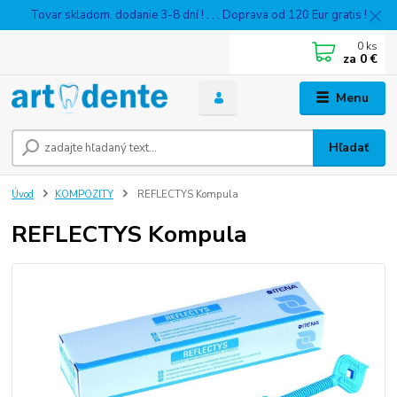
Tovar skladom, dodanie 3-8 dní ! . . . Doprava od 120 Eur gratis !
0
ks
za
0 €
Menu
Hľadať
Úvod
KOMPOZITY
REFLECTYS Kompula
REFLECTYS Kompula