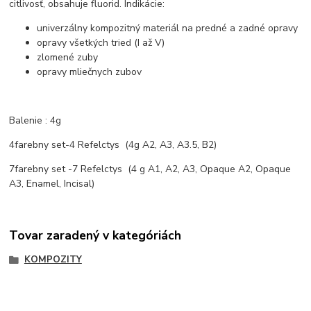
citlivosť, obsahuje fluorid. Indikácie:
univerzálny kompozitný materiál na predné a zadné opravy
opravy všetkých tried (I až V)
zlomené zuby
opravy mliečnych zubov
Balenie : 4g
4farebny set-4 Refelctys (4g A2, A3, A3.5, B2)
7farebny set -7 Refelctys (4 g A1, A2, A3, Opaque A2, Opaque
A3, Enamel, Incisal)
Tovar zaradený v kategóriách
KOMPOZITY