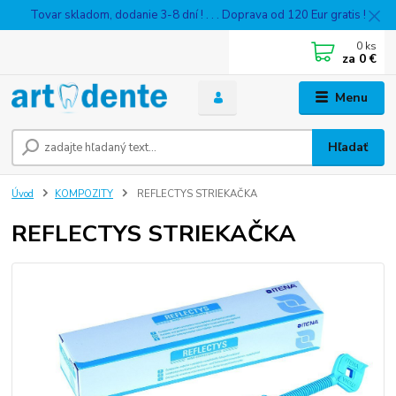
Tovar skladom, dodanie 3-8 dní ! . . . Doprava od 120 Eur gratis !
0
ks
za
0 €
Menu
Hľadať
Úvod
KOMPOZITY
REFLECTYS STRIEKAČKA
REFLECTYS STRIEKAČKA