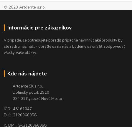
© 2023 Artdente s.r.o.
Informácie pre zákazníkov
V prípade, že potrebujete poradiť prípadne navrhnúť aké produkty by
ste radi u nás našli- obráťte sa na nás a budeme sa snažiť zodpovedať
všetky Vaše otázky.
Kde nás nájdete
Artdente SK s.r.o.
Dolinský potok 2910
024 01 Kysucké Nové Mesto
IČO: 48161047
DIČ: 2120066058
IC DPH: SK2120066058