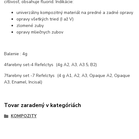
citlivosť, obsahuje fluorid. Indikácie:
univerzálny kompozitný materiál na predné a zadné opravy
opravy všetkých tried (I až V)
zlomené zuby
opravy mliečnych zubov
Balenie : 4g
4farebny set-4 Refelctys (4g A2, A3, A3.5, B2)
7farebny set -7 Refelctys (4 g A1, A2, A3, Opaque A2, Opaque
A3, Enamel, Incisal)
Tovar zaradený v kategóriách
KOMPOZITY