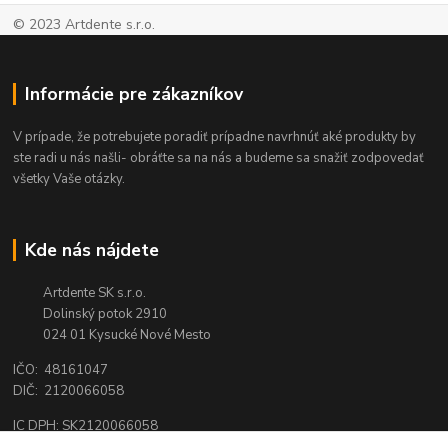
© 2023 Artdente s.r.o.
Informácie pre zákazníkov
V prípade, že potrebujete poradiť prípadne navrhnúť aké produkty by
ste radi u nás našli- obráťte sa na nás a budeme sa snažiť zodpovedať
všetky Vaše otázky.
Kde nás nájdete
Artdente SK s.r.o.
Dolinský potok 2910
024 01 Kysucké Nové Mesto
IČO: 48161047
DIČ: 2120066058
IC DPH: SK2120066058