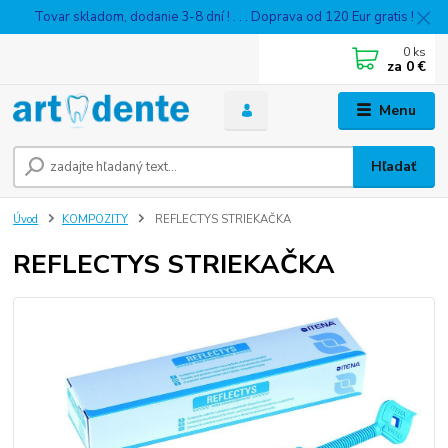
Tovar skladom, dodanie 3-8 dní ! . . . Doprava od 120 Eur gratis !
0
ks
za
0 €
Menu
Hľadať
Úvod
KOMPOZITY
REFLECTYS STRIEKAČKA
REFLECTYS STRIEKAČKA