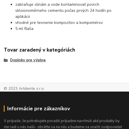
zabraňuje slinám a vode kontaminovať povrch
skloionomérneho cementu počas prvých 24 hodín po
aplikácii
vhodné pre tesnenie kompozitov a kompomérov
5 ml fľaša
Tovar zaradený v kategóriách
Doplnky pre výplne
© 2023 Artdente s.r.o.
Informácie pre zákazníkov
V prípade, že potrebujete poradiť prípadne navrhnúť aké produkty by
ste radi u nás našli- obráťte sa na nás a budeme sa snažiť zodpovedať