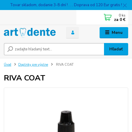
Tovar skladom, dodanie 3-8 dní ! . . . Doprava od 120 Eur gratis !
0
ks
za
0 €
Menu
Hľadať
Úvod
Doplnky pre výplne
RIVA COAT
RIVA COAT