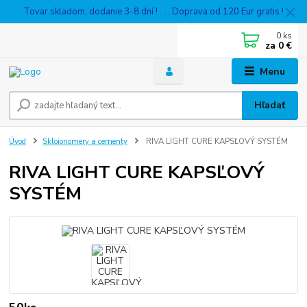
Tovar skladom, dodanie 3-8 dní ! . . . Doprava od 120 Eur gratis !
0
ks
za
0 €
Menu
Hľadať
Úvod
Skloionomery a cementy
RIVA LIGHT CURE KAPSĽOVÝ SYSTÉM
RIVA LIGHT CURE KAPSĽOVÝ
SYSTÉM