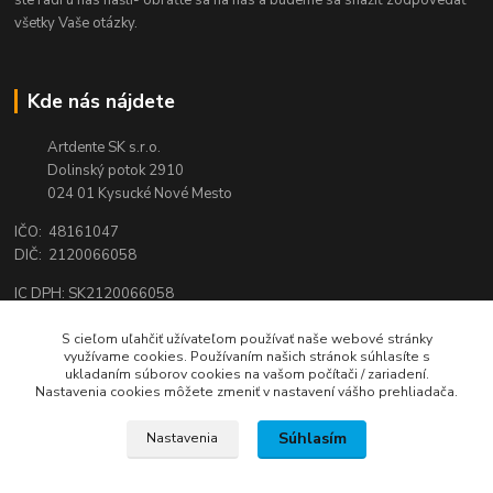
všetky Vaše otázky.
Kde nás nájdete
Artdente SK s.r.o.
Dolinský potok 2910
024 01 Kysucké Nové Mesto
IČO: 48161047
DIČ: 2120066058
IC DPH: SK2120066058
Tel.:
0944 159 650
S cieľom uľahčiť užívateľom používať naše webové stránky
využívame cookies. Používaním našich stránok súhlasíte s
email:
shop@artdente.sk
ukladaním súborov cookies na vašom počítači / zariadení.
Nastavenia cookies môžete zmeniť v nastavení vášho prehliadača.
Súhlasím
Nastavenia