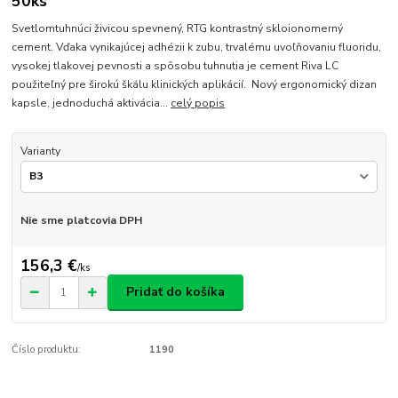
50ks
Svetlomtuhnúci živicou spevnený, RTG kontrastný skloionomerný
cement. Vďaka vynikajúcej adhézii k zubu, trvalému uvoľňovaniu fluoridu,
vysokej tlakovej pevnosti a spôsobu tuhnutia je cement Riva LC
použiteľný pre širokú škálu klinických aplikácií. Nový ergonomický dizan
kapsle, jednoduchá aktivácia...
celý popis
Varianty
Nie sme platcovia DPH
156,3 €
/
ks
Pridať do košíka
Číslo produktu:
1190