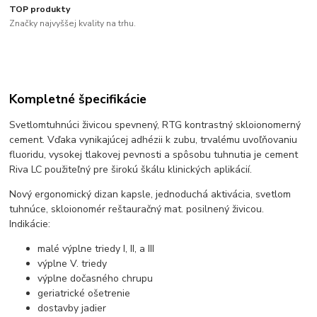
TOP produkty
Značky najvyššej kvality na trhu.
Kompletné špecifikácie
Svetlomtuhnúci živicou spevnený, RTG kontrastný skloionomerný
cement. Vďaka vynikajúcej adhézii k zubu, trvalému uvoľňovaniu
fluoridu, vysokej tlakovej pevnosti a spôsobu tuhnutia je cement
Riva LC použiteľný pre širokú škálu klinických aplikácií.
Nový ergonomický dizan kapsle, jednoduchá aktivácia, svetlom
tuhnúce, skloionomér reštauračný mat. posilnený živicou.
Indikácie:
malé výplne triedy I, II, a III
výplne V. triedy
výplne dočasného chrupu
geriatrické ošetrenie
dostavby jadier