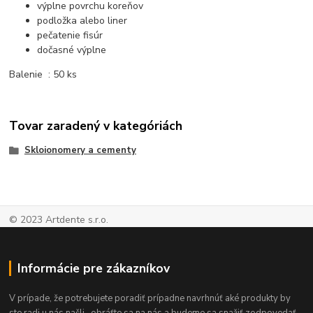
výplne povrchu koreňov
podložka alebo liner
pečatenie fisúr
dočasné výplne
Balenie : 50 ks
Tovar zaradený v kategóriách
Skloionomery a cementy
© 2023 Artdente s.r.o.
Informácie pre zákazníkov
V prípade, že potrebujete poradiť prípadne navrhnúť aké produkty by
ste radi u nás našli- obráťte sa na nás a budeme sa snažiť zodpovedať