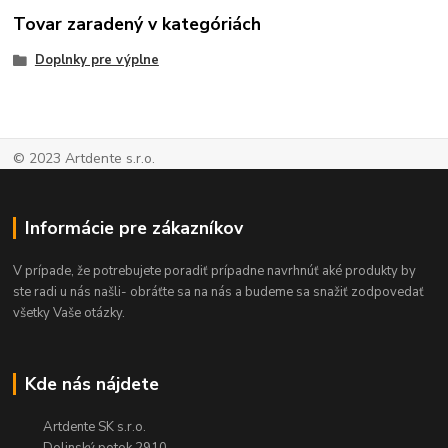
Tovar zaradený v kategóriách
Doplnky pre výplne
© 2023 Artdente s.r.o.
Informácie pre zákazníkov
V prípade, že potrebujete poradiť prípadne navrhnúť aké produkty by
ste radi u nás našli- obráťte sa na nás a budeme sa snažiť zodpovedať
všetky Vaše otázky.
Kde nás nájdete
Artdente SK s.r.o.
Dolinský potok 2910