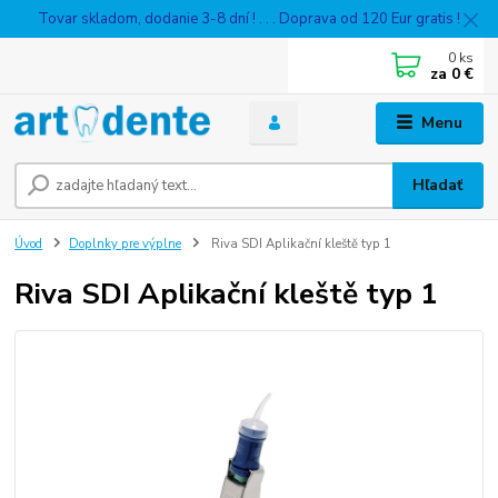
Tovar skladom, dodanie 3-8 dní ! . . . Doprava od 120 Eur gratis !
0
ks
za
0 €
Menu
Hľadať
Úvod
Doplnky pre výplne
Riva SDI Aplikační kleště typ 1
Riva SDI Aplikační kleště typ 1