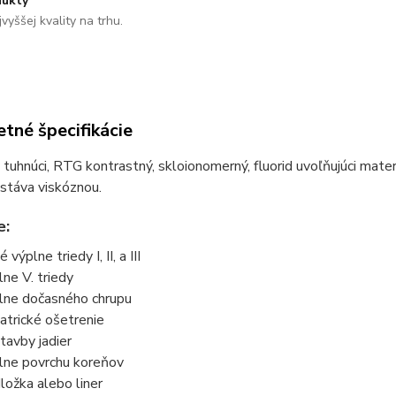
ukty
vyššej kvality na trhu.
tné špecifikácie
tuhnúci, RTG kontrastný, skloionomerný, fluorid uvoľňujúci materi
 stáva viskóznou.
e:
 výplne triedy I, II, a III
lne V. triedy
lne dočasného chrupu
iatrické ošetrenie
tavby jadier
lne povrchu koreňov
ložka alebo liner