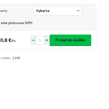
ianty
 sme platcovia DPH
0,8 €
Pridať do košíka
/
ks
roduktu:
1186