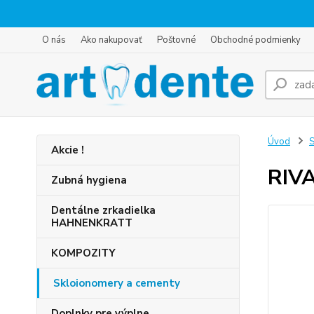
O nás
Ako nakupovať
Poštovné
Obchodné podmienky
Úvod
S
Akcie !
RIV
Zubná hygiena
Dentálne zrkadielka
HAHNENKRATT
KOMPOZITY
Skloionomery a cementy
Doplnky pre výplne