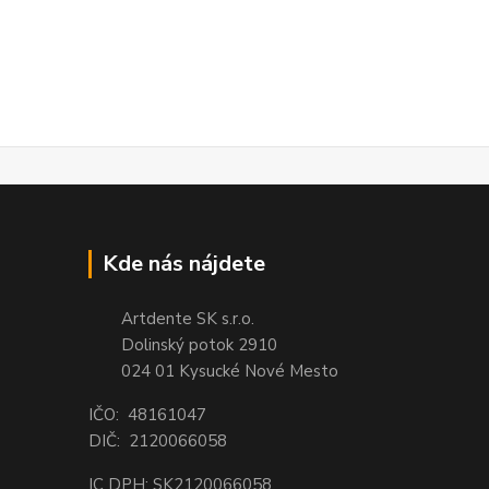
Kde nás nájdete
Artdente SK s.r.o.
Dolinský potok 2910
024 01 Kysucké Nové Mesto
IČO: 48161047
DIČ: 2120066058
IC DPH: SK2120066058