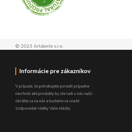
© 2023 Artdente s.r.o.
Informácie pre zákazníkov
V prípade, že potrebujete poradiť prípadne
navrhnúť aké produkty by ste radi u nás našli-
obráťte sa na nás a budeme sa snažiť
zodpovedať všetky Vaše otázky.