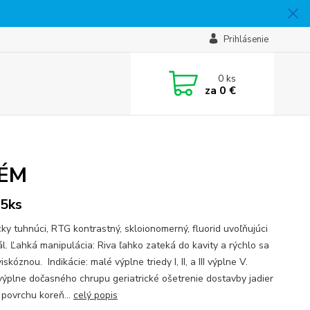
Prihlásenie
0
ks
za
0 €
TÉM
5ks
ky tuhnúci, RTG kontrastný, skloionomerný, fluorid uvoľňujúci
ál. Ľahká manipulácia: Riva ľahko zateká do kavity a rýchlo sa
iskóznou. Indikácie: malé výplne triedy I, II, a III výplne V.
 výplne dočasného chrupu geriatrické ošetrenie dostavby jadier
 povrchu koreň...
celý popis