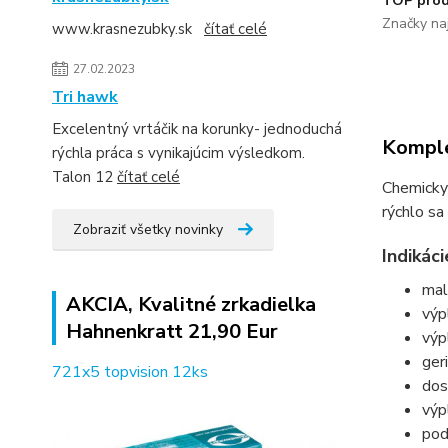
TOP prod
Značky naj
www.krasnezubky.sk
čítať celé
27.02.2023
Tri hawk
Excelentný vrtáčik na korunky- jednoduchá
Komple
rýchla práca s vynikajúcim výsledkom.
Talon 12
čítať celé
Chemicky 
rýchlo sa
Zobraziť všetky novinky
Indikáci
malé
AKCIA, Kvalitné zrkadielka
výp
Hahnenkratt 21,90 Eur
výp
ger
721x5 topvision 12ks
dos
výp
pod