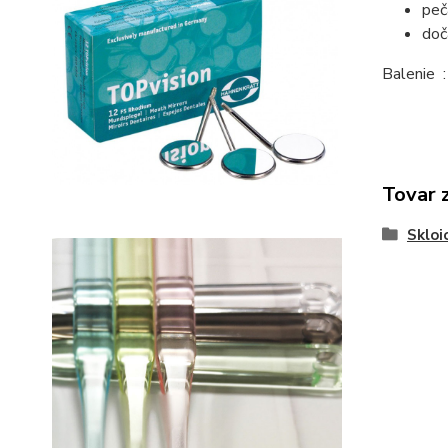
peč
doč
Balenie 
Tovar 
Sklo