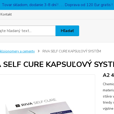
Tovar skladom, dodanie 3-8 dní ! . . . Doprava od 120 Eur gratis !
Kontakt
Hľadať
kloionomery a cementy
RIVA SELF CURE KAPSUĽOVÝ SYSTÉM
A SELF CURE KAPSUĽOVÝ SYS
A2 4
Chemic
materi
stáva v
triedy
výplne