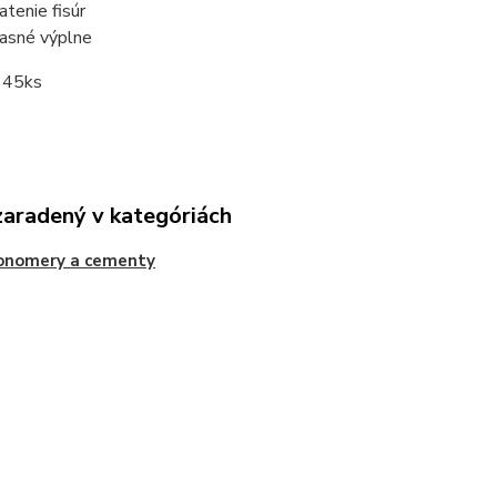
atenie fisúr
asné výplne
: 45ks
zaradený v kategóriách
ionomery a cementy