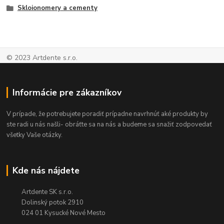
Skloionomery a cementy
© 2023 Artdente s.r.o.
Informácie pre zákazníkov
V prípade, že potrebujete poradiť prípadne navrhnúť aké produkty by
ste radi u nás našli- obráťte sa na nás a budeme sa snažiť zodpovedať
všetky Vaše otázky.
Kde nás nájdete
Artdente SK s.r.o.
Dolinský potok 2910
024 01 Kysucké Nové Mesto