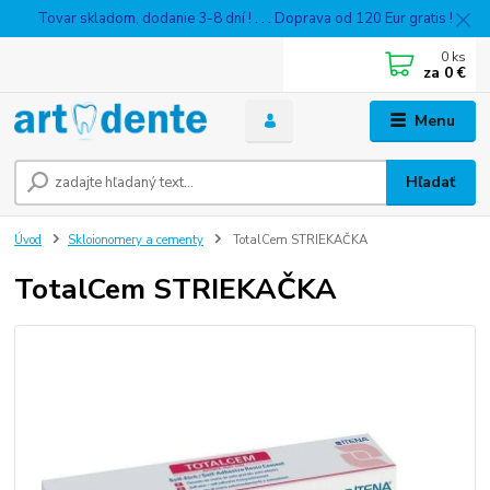
Tovar skladom, dodanie 3-8 dní ! . . . Doprava od 120 Eur gratis !
0
ks
za
0 €
Menu
Hľadať
Úvod
Skloionomery a cementy
TotalCem STRIEKAČKA
TotalCem STRIEKAČKA