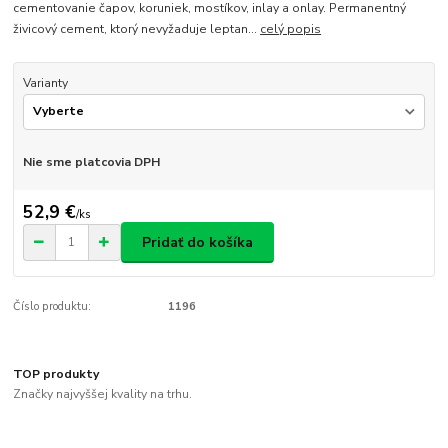
cementovanie čapov, koruniek, mostíkov, inlay a onlay. Permanentný
živicový cement, ktorý nevyžaduje leptan...
celý popis
Varianty
Nie sme platcovia DPH
52,9 €
/
ks
Pridať do košíka
Číslo produktu:
1196
TOP produkty
Značky najvyššej kvality na trhu.