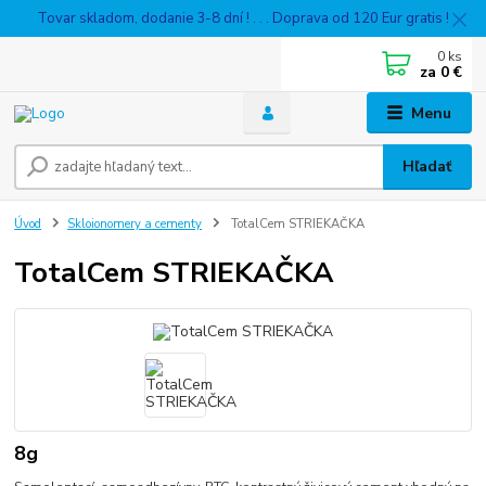
Tovar skladom, dodanie 3-8 dní ! . . . Doprava od 120 Eur gratis !
0
ks
za
0 €
Menu
Hľadať
Úvod
Skloionomery a cementy
TotalCem STRIEKAČKA
TotalCem STRIEKAČKA
8g