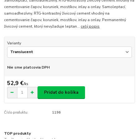
Samoleptací, samoadhezívny, RTG-kontrastný živicový cement vhodný na
cementovanie čapov, koruniek, mostíkov, inlay a onlay. Samoleptací,
samoadhezívny, RTG-kontrastný živicový cement vhodný na
cementovanie čapov, koruniek, mostíkov, inlay a onlay. Permanentný
živicový cement, ktorý nevyžaduje leptan...
celý popis
Varianty
Nie sme platcovia DPH
52,9 €
/
ks
Pridať do košíka
Číslo produktu:
1196
TOP produkty