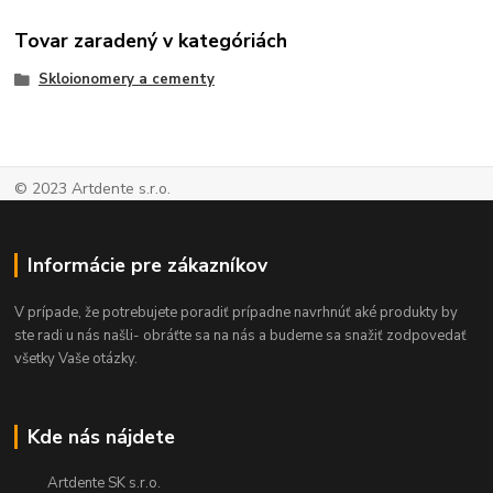
Tovar zaradený v kategóriách
Skloionomery a cementy
© 2023 Artdente s.r.o.
Informácie pre zákazníkov
V prípade, že potrebujete poradiť prípadne navrhnúť aké produkty by
ste radi u nás našli- obráťte sa na nás a budeme sa snažiť zodpovedať
všetky Vaše otázky.
Kde nás nájdete
Artdente SK s.r.o.