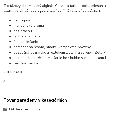
Trojfázový chromatický alginát. Červená farba - doba miešania,
svetlooranžová fáza - pracovný čas, žltá fáza - čas v ústach.
tixotropná
mangánová aróma
bez prachu
rýchla absorpcia
ľahké miešanie
homogénna hmota, hladké, kompaktné povrchy
bezpečná dezinfekcia roztokom Zeta 7 a sprejom Zeta 7
jednoduché a rýchle miešanie bez bublín s Alghamixom II
5-ročná záruka
ZHERMACK
453 g
Tovar zaradený v kategóriách
Odtlačkové hmoty