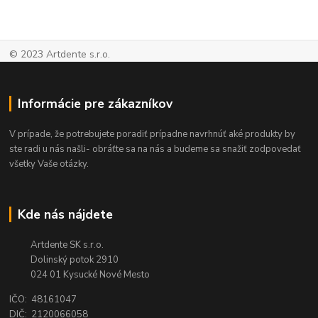
© 2023 Artdente s.r.o.
Informácie pre zákazníkov
V prípade, že potrebujete poradiť prípadne navrhnúť aké produkty by
ste radi u nás našli- obráťte sa na nás a budeme sa snažiť zodpovedať
všetky Vaše otázky.
Kde nás nájdete
Artdente SK s.r.o.
Dolinský potok 2910
024 01 Kysucké Nové Mesto
IČO: 48161047
DIČ: 2120066058