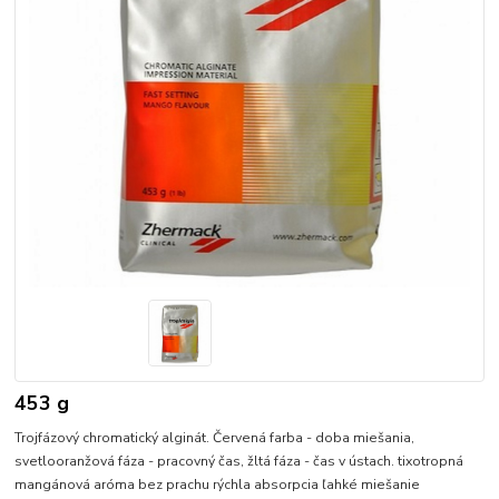
453 g
Trojfázový chromatický alginát. Červená farba - doba miešania,
svetlooranžová fáza - pracovný čas, žltá fáza - čas v ústach. tixotropná
mangánová aróma bez prachu rýchla absorpcia ľahké miešanie