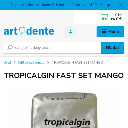
Tovar skladom, dodanie 3-8 dní ! . . . Doprava od 120 Eur gratis !
0
ks
za
0 €
Menu
Hľadať
Úvod
Odtlačkové hmoty
TROPICALGIN FAST SET MANGO
TROPICALGIN FAST SET MANGO