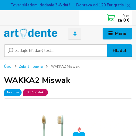
Tovar skladom, dodanie 3-8 dní ! . . . Doprava od 120 Eur gratis !
0
ks
za
0 €
Menu
Hľadať
Úvod
Zubná hygiena
WAKKA2 Miswak
WAKKA2 Miswak
Novinka
TOP produkt