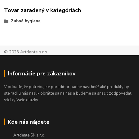
Tovar zaradený v kategóriách
Zubná hygiena
© 2023 Artdente s.r.o.
Informácie pre zákazníkov
V prípade, že potrebujete poradiť prípadne navrhnúť aké produkty by
ste radi u nás našli- obráťte sa na nás a budeme sa snažiť zodpovedať
všetky Vaše otázky.
Kde nás nájdete
Artdente SK s.r.o.