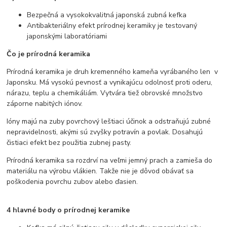
Bezpečná a vysokokvalitná japonská zubná kefka
Antibakteriálny efekt prírodnej keramiky je testovaný
japonskými laboratóriami
Čo je prírodná keramika
Prírodná keramika je druh kremenného kameňa vyrábaného len v
Japonsku. Má vysokú pevnosť a vynikajúcu odolnosť proti oderu,
nárazu, teplu a chemikáliám. Vytvára tiež obrovské množstvo
záporne nabitých iónov.
Ióny majú na zuby povrchový leštiaci účinok a odstraňujú zubné
nepravidelnosti, akými sú zvyšky potravín a povlak. Dosahujú
čistiaci efekt bez použitia zubnej pasty.
Prírodná keramika sa rozdrví na veľmi jemný prach a zamieša do
materiálu na výrobu vlákien. Takže nie je dôvod obávať sa
poškodenia povrchu zubov alebo ďasien.
4 hlavné body o prírodnej keramike