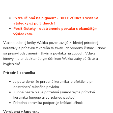
Extra účinná na pigment - BIELE ZÚBKY s WAKKA,
výsledky už po 3 dňoch !
Pocit čistoty - odstránenie povlaku s okamžitým
výsledkom.
Vlákna zubnej kefky Wakka pozostávajú z bledej prírodnej
keramiky a prídavku z koreňa miswak. Ich výborný čistiaci účinok
sa prejaví odstránením škvŕn a povlaku na zuboch. Vďaka
iónovým a antibakteriálnym účinkom Wakka zuby sú čisté a
hygienické.
Prírodná keramika
Je potvrdené, že prírodná keramika je efektívna pri
odstránení zubného povlaku
Zubná pasta nie je potrebná (samozrejme prírodná
keramika funguje aj so zubnou pastou)
Prírodná keramika podporuje leštiaci účinok
Vyrobená v Japonsku