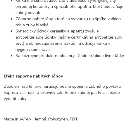
Kefka má silnú čistiacu silu v dôsledku synergickej sily
prírodnej keramiky a špeciálneho apatitu, ktorý odstraňuje
zubný povlak
Záporne nabité ióny, ktoré sa vytvárajú na špičke vlákien,
robia zuby hladké
Synergický účinok keramiky a apatitu zvyšuje
antibakteriálne účinky (máme certifikát na antibakteriálny
test) a obmedzuje šírenie baktérii a udržuje kefku v
hygienickom stave
Samozrejme produkt neobsahuje žiadne rádioaktívne látky
Efekt záporne nabitých iónov
Záporne nabité ióny narušujú pevné spojenie zubného povlaku,
vápnika v slinách a skloviny tak, že bez zubnej pasty si môžete
vyčistiť zuby.
Made in JAPAN . Jemná. Polystyren, PBT.